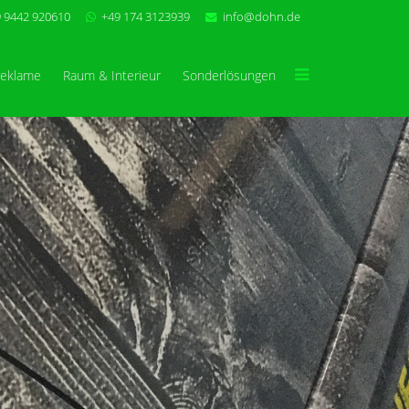
 9442 920610
+49 174 3123939
info@dohn.de
reklame
Raum & Interieur
Sonderlösungen